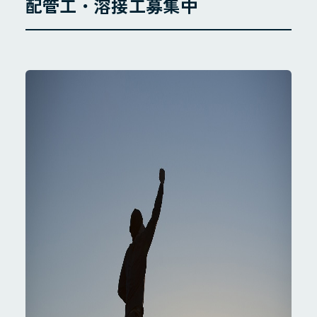
配管工・溶接工募集中
地域貢献・SDGs
業務案内
配管工事
配管製造
その他
施工実績
採用情報
採用サイト
お問合せ
個人情報保護方針