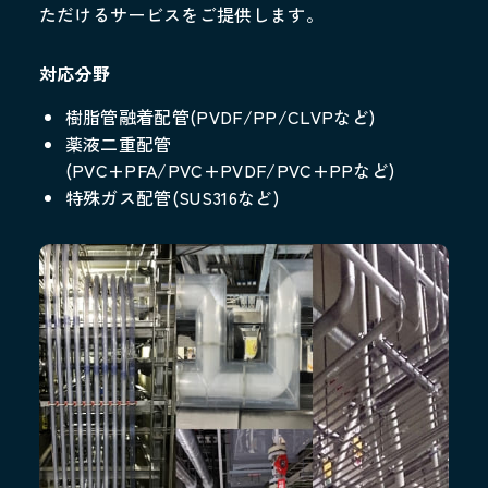
配管製造
ただけるサービスをご提供します。
その他
対応分野
施工実績
樹脂管融着配管(PVDF/PP/CLVPなど)
薬液二重配管
採用情報
(PVC+PFA/PVC+PVDF/PVC+PPなど)
採用サイト
特殊ガス配管(SUS316など)
お問合せ
個人情報保護方針