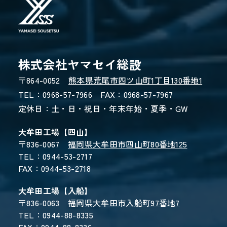
WEBからのお問い合わせ
CONTACT FORM
株式会社ヤマセイ総設
〒864-0052
熊本県荒尾市四ツ山町1丁目130番地1
24時間受付 - 3営業日以内にご返信
TEL：0968-57-7966 FAX：0968-57-7967
定休日：土・日・祝日・年末年始・夏季・GW
大牟田工場【四山】
〒836-0067
福岡県大牟田市四山町80番地125
TEL：0944-53-2717
FAX：0944-53-2718
大牟田工場【入船】
〒836-0063
福岡県大牟田市入船町97番地7
TEL：0944-88-8335