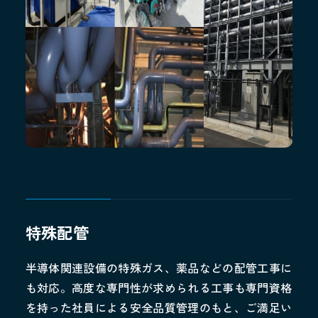
ホーム
お知らせ
Instagram
会社概要
特殊配管
地域貢献・SDGs
半導体関連設備の特殊ガス、薬品などの配管工事に
業務案内
も対応。高度な専門性が求められる工事も専門資格
配管工事
を持った社員による安全品質管理のもと、ご満足い