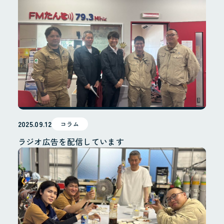
配管工事
配管製造
その他
施工実績
採用情報
採用サイト
お問合せ
2025.09.12
コラム
個人情報保護方針
ラジオ広告を配信しています