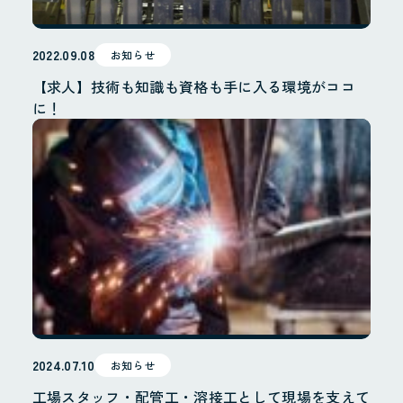
配管工事
配管製造
2022.09.08
お知らせ
その他
【求人】技術も知識も資格も手に入る環境がココ
に！
施工実績
採用情報
採用サイト
お問合せ
個人情報保護方針
2024.07.10
お知らせ
工場スタッフ・配管工・溶接工として現場を支えて