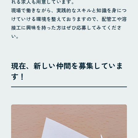
れる求人も用意しています。
現場で働きながら、実践的なスキルと知識を身につ
けていける環境を整えておりますので、配管工や溶
接工に興味を持った方はぜひ応募してみてくださ
い。
現在、新しい仲間を募集していま
す！
ホーム
お知らせ
Instagram
会社概要
地域貢献・SDGs