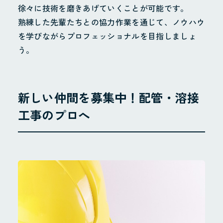
徐々に技術を磨きあげていくことが可能です。
お知らせ
熟練した先輩たちとの協力作業を通じて、ノウハウ
Instagram
を学びながらプロフェッショナルを目指しましょ
会社概要
う。
地域貢献・SDGs
新しい仲間を募集中！配管・溶接
業務案内
工事のプロへ
配管工事
配管製造
その他
施工実績
採用情報
採用サイト