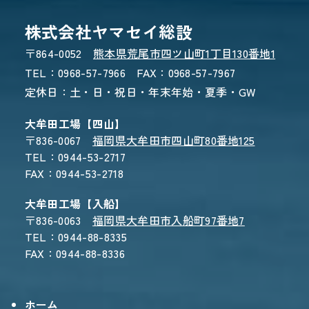
株式会社ヤマセイ総設
〒864-0052
熊本県荒尾市四ツ山町1丁目130番地1
TEL：0968-57-7966 FAX：0968-57-7967
定休日：土・日・祝日・年末年始・夏季・GW
お電話でのお問い合わせ
0968-57-7966
大牟田工場【四山】
受付時間 8:30〜17:30
〒836-0067
福岡県大牟田市四山町80番地125
TEL：0944-53-2717
FAX：0944-53-2718
大牟田工場【入船】
WEBからのお問い合わせ
〒836-0063
福岡県大牟田市入船町97番地7
TEL：0944-88-8335
CONTACT FORM
FAX：0944-88-8336
24時間受付 - 3営業日以内にご返信
ホーム