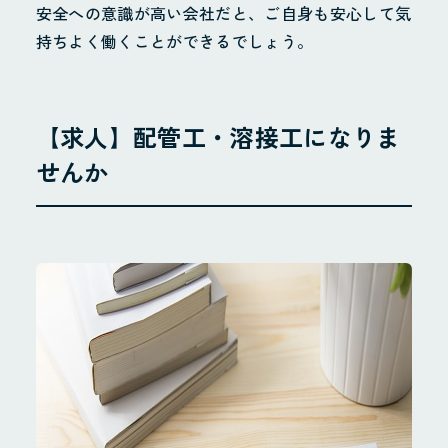
安全への意識が高い会社だと、ご自身も安心して気
持ちよく働くことができるでしょう。
ホーム
お知らせ
Instagram
【求人】配管工・溶接工になりま
会社概要
せんか
地域貢献・SDGs
業務案内
配管工事
配管製造
その他
施工実績