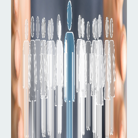
Instagram
会社概要
地域貢献・SDGs
業務案内
配管工事
配管製造
その他
施工実績
採用情報
採用サイト
お問合せ