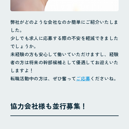
ホーム
お知らせ
Instagram
弊社がどのような会社なのか簡単にご紹介いたしま
した。
会社概要
少しでも求人に応募する際の不安を軽減できました
地域貢献・SDGs
でしょうか。
未経験の方も安心して働いていただけますし、経験
業務案内
者の方は将来の幹部候補として優遇してお迎えいた
配管工事
しますよ！
転職活動中の方は、ぜひ奮って
ご応募
くださいね。
配管製造
その他
施工実績
協力会社様も並行募集！
採用情報
採用サイト