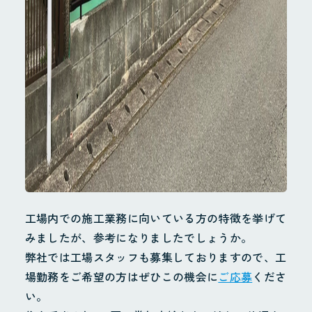
会社概要
地域貢献・SDGs
業務案内
配管工事
配管製造
その他
施工実績
工場内での施工業務に向いている方の特徴を挙げて
採用情報
みましたが、参考になりましたでしょうか。
採用サイト
弊社では工場スタッフも募集しておりますので、工
場勤務をご希望の方はぜひこの機会に
ご応募
くださ
お問合せ
い。
個人情報保護方針