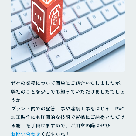
地域貢献・SDGs
業務案内
配管工事
配管製造
その他
施工実績
採用情報
弊社の業務について簡単にご紹介いたしましたが、
採用サイト
弊社のことを少しでも知っていただけましたでしょ
お問合せ
うか。
個人情報保護方針
プラント内での配管工事や溶接工事をはじめ、PVC
加工製作にも圧倒的な技術で皆様にご納得いただけ
る施工を手掛けますので、ご用命の際はぜひ
お問い合わせ
くださいね！